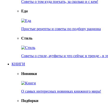
Советы о том куда поехать, за сколько и с кем!
Еда
Простые рецепты и советы по подбору рациона
Стиль
Советы о стиле, аутфиты и что сейчас в тренде - в э
КНИГИ
Новинки
О самых интересных новинках книжного мира!
Подборки