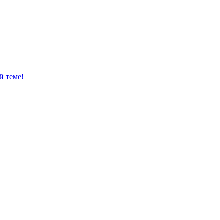
й теме!