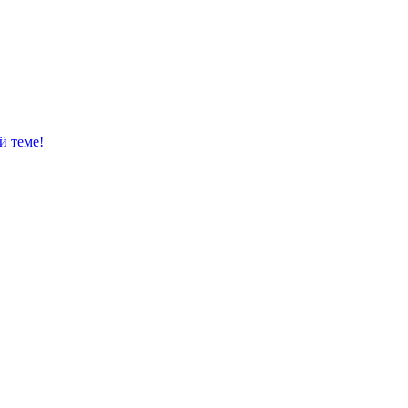
й теме!