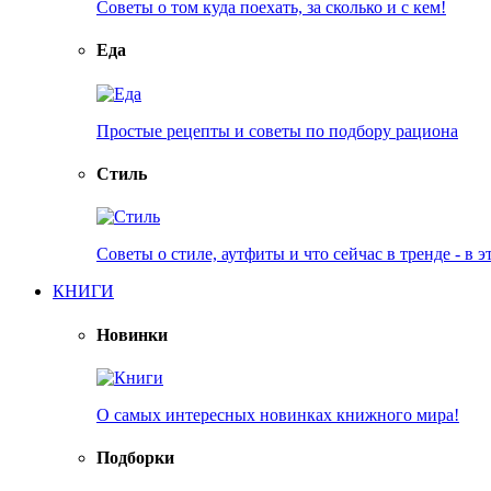
Советы о том куда поехать, за сколько и с кем!
Еда
Простые рецепты и советы по подбору рациона
Стиль
Советы о стиле, аутфиты и что сейчас в тренде - в э
КНИГИ
Новинки
О самых интересных новинках книжного мира!
Подборки