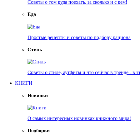
Советы о том куда поехать, за сколько и с кем!
Еда
Простые рецепты и советы по подбору рациона
Стиль
Советы о стиле, аутфиты и что сейчас в тренде - в э
КНИГИ
Новинки
О самых интересных новинках книжного мира!
Подборки