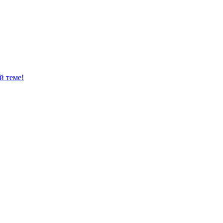
й теме!