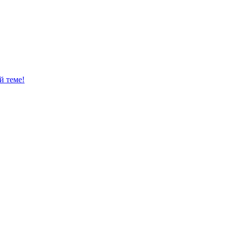
й теме!