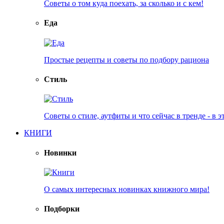
Советы о том куда поехать, за сколько и с кем!
Еда
Простые рецепты и советы по подбору рациона
Стиль
Советы о стиле, аутфиты и что сейчас в тренде - в э
КНИГИ
Новинки
О самых интересных новинках книжного мира!
Подборки