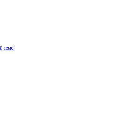
й теме!