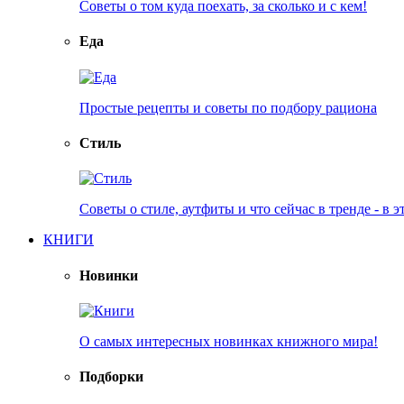
Советы о том куда поехать, за сколько и с кем!
Еда
Простые рецепты и советы по подбору рациона
Стиль
Советы о стиле, аутфиты и что сейчас в тренде - в э
КНИГИ
Новинки
О самых интересных новинках книжного мира!
Подборки