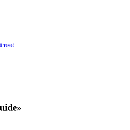
й теме!
uide»