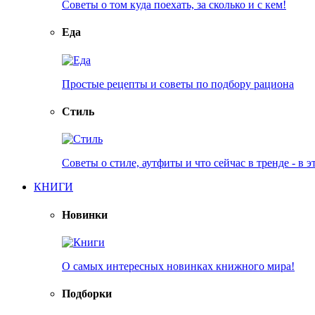
Советы о том куда поехать, за сколько и с кем!
Еда
Простые рецепты и советы по подбору рациона
Стиль
Советы о стиле, аутфиты и что сейчас в тренде - в э
КНИГИ
Новинки
О самых интересных новинках книжного мира!
Подборки