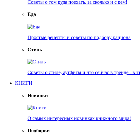
Советы о том куда поехать, за сколько и с кем!
Еда
Простые рецепты и советы по подбору рациона
Стиль
Советы о стиле, аутфиты и что сейчас в тренде - в э
КНИГИ
Новинки
О самых интересных новинках книжного мира!
Подборки