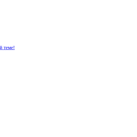
й теме!