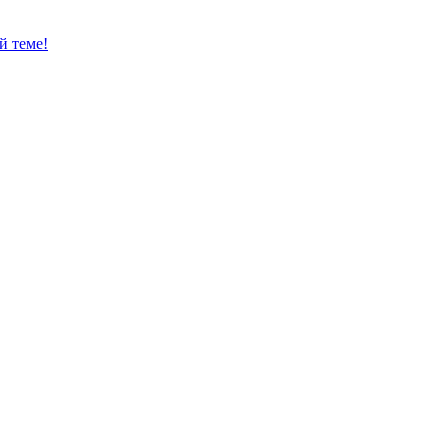
й теме!