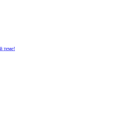
й теме!