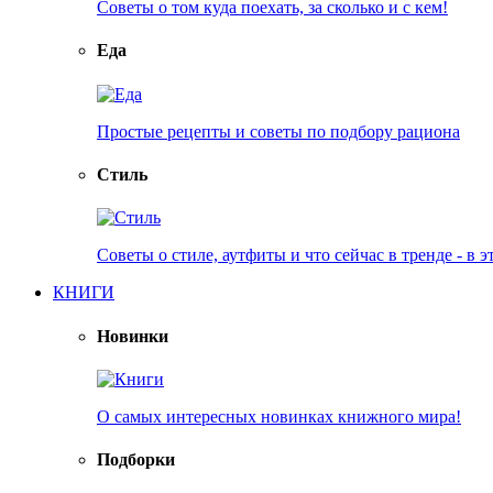
Советы о том куда поехать, за сколько и с кем!
Еда
Простые рецепты и советы по подбору рациона
Стиль
Советы о стиле, аутфиты и что сейчас в тренде - в э
КНИГИ
Новинки
О самых интересных новинках книжного мира!
Подборки