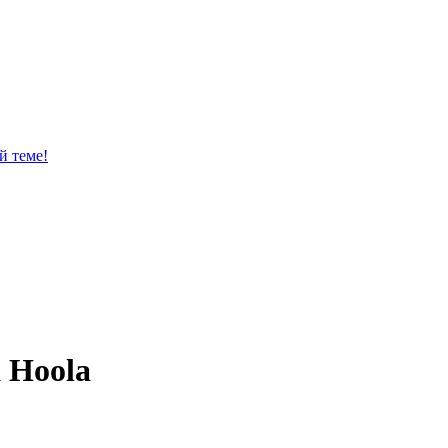
й теме!
 Hoola