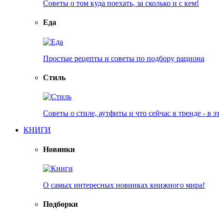
Советы о том куда поехать, за сколько и с кем!
Еда
Простые рецепты и советы по подбору рациона
Стиль
Советы о стиле, аутфиты и что сейчас в тренде - в э
КНИГИ
Новинки
О самых интересных новинках книжного мира!
Подборки