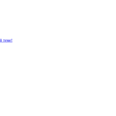
й теме!