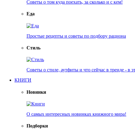
Советы о том куда поехать, за сколько и с кем!
Еда
Простые рецепты и советы по подбору рациона
Стиль
Советы о стиле, аутфиты и что сейчас в тренде - в э
КНИГИ
Новинки
О самых интересных новинках книжного мира!
Подборки