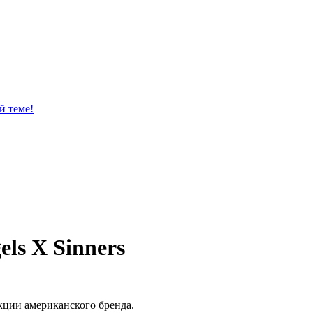
й теме!
ls X Sinners
кции американского бренда.