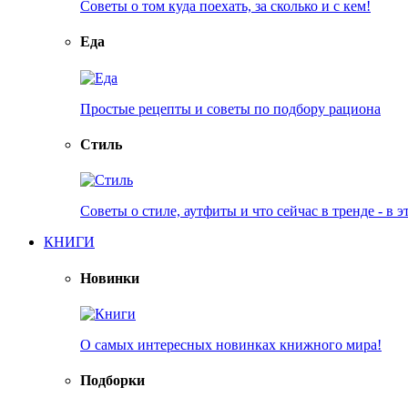
Советы о том куда поехать, за сколько и с кем!
Еда
Простые рецепты и советы по подбору рациона
Стиль
Советы о стиле, аутфиты и что сейчас в тренде - в э
КНИГИ
Новинки
О самых интересных новинках книжного мира!
Подборки