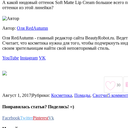
А какой нюдовый оттенок Soft Matte Lip Cream большое всего 
оттенки из этой линейки?
Автор:
Оля RedAutumn
Оля RedAutumn - главный редактор сайта BeautyRobot.ru. Ведет
Считает, что косметика нужна для того, чтобы подчеркнуть ин
своим зрительницам найти свой неповторимый стиль.
YouTube
Instagram
VK
30
Август 1, 2017
|
Рубрики:
Косметика
,
Помады
,
Свотчи
|
5 коммен
Понравилась статья? Поделись! =)
Facebook
Twitter
Pinterest
Vk