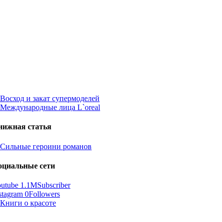
нижная статья
оциальные сети
utube
1.1M
Subscriber
stagram
0
Followers