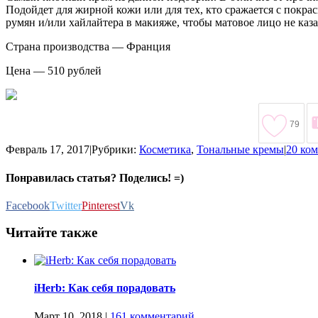
Подойдет для жирной кожи или для тех, кто сражается с покрас
румян и/или хайлайтера в макияже, чтобы матовое лицо не каз
Страна производства — Франция
Цена — 510 рублей
79
Февраль 17, 2017
|
Рубрики:
Косметика
,
Тональные кремы
|
20 ко
Понравилась статья? Поделись! =)
Facebook
Twitter
Pinterest
Vk
Читайте также
iHerb: Как себя порадовать
Март 10, 2018
|
161 комментарий