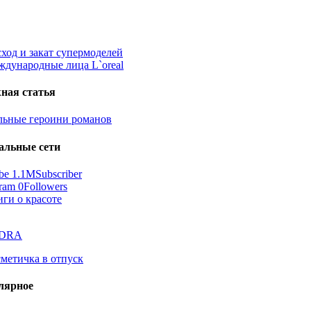
ная статья
альные сети
be
1.1M
Subscriber
gram
0
Followers
лярное